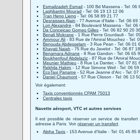
Esmailzadeh Esmail
- 100 Bd Massena - Tel: 06 
Laghbantni Mourad
- Tel: 06 19 13 12 06
Tran Heng Lieng
- Tel: 06 58 89 21 77
Desraisses Alain
- 77 Avenue d'Italie - Tel: 06 69
Lon Alexandre
- 84 Boulevard Massena - Tel: 06
Da Conceicao Gomes Gilles
- Tel: 06 82 90 20 3
Benali Mokrane
- 1 Rue Pierre Gourdault - Tel: 
Ammour Ali
- 83 Rue de l'Amiral Mouchez - Tel: 
Benouda Abdesselam
- 3 Rue Pean - Tel: 06 01 
Khayati Najah
- 75 Rue du Javelot - Tel: 06 87 1
Benamara Adnane
- 8 Rue Gandon - Tel: 06 65 
Boukhenfouf Abdelaziz
- 87 Rue de l'Amiral Mouc
Meunier Mathieu
- 8 Rue Le Dantec - Tel: 07 81 
Rekhila Hakim
- 12 Rue Simone Weil - Tel: 06 59
EcoTaxi Paname
- 52 Rue Jeanne d'Arc - Tel: 07
Daniel Chaumont
- 57 Rue Clisson - Tel: 06 13 5
Voir également:
Taxis conventionnés CPAM 75013
Centrales taxis
Navette aéroport, VTC et autres services
Il est possible de réserver un service de transfert
adresse à Paris. Voir
réserver un transfert
.
Alpha Taxis
- 153 Avenue d'Italie - Tel: 01 45 85 