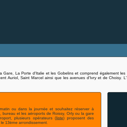
 Gare, La Porte d'Italie et les Gobelins et comprend également les q
cent Auriol, Saint Marcel ainsi que les avenues d'Ivry et de Choisy. 
matin ou dans la journée et souhaitez réserver à
e, bureau et les aéroports de Roissy, Orly ou la gare
oport, plusieurs opérateurs (
liste
) proposent des
s le 13ème arrondissement.