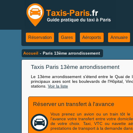
Réservation
Gares
Aéroports
Annuaire
Accueil
-
Paris 13ème arrondissement
Taxis Paris 13ème arrondissement
Le 13ème arrondissement s'étend entre le Quai de la
principaux axes sont les boulevards de l'Hôpital, Vin
stations.
Voir la liste
Réserver un transfert à l'avance
Vous prenez un avion ou un train tôt le 
l'avance votre transfert entre votre domicil
de votre choix. Taxi, VTC ou navette aér
prestations de transport à la demande dan