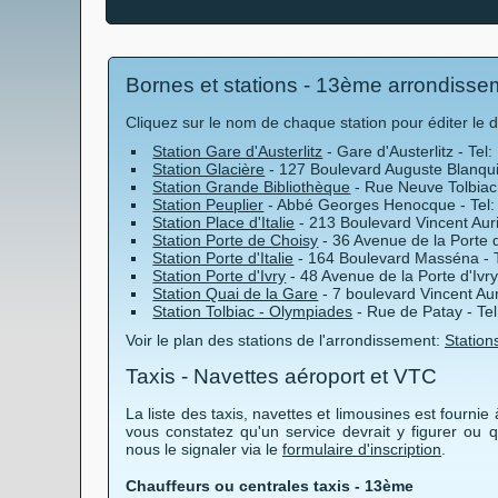
Bornes et stations - 13ème arrondisse
Cliquez sur le nom de chaque station pour éditer le dét
Station Gare d'Austerlitz
- Gare d'Austerlitz - Tel:
Station Glacière
- 127 Boulevard Auguste Blanqui 
Station Grande Bibliothèque
- Rue Neuve Tolbiac 
Station Peuplier
- Abbé Georges Henocque - Tel:
Station Place d'Italie
- 213 Boulevard Vincent Auri
Station Porte de Choisy
- 36 Avenue de la Porte d
Station Porte d'Italie
- 164 Boulevard Masséna - T
Station Porte d'Ivry
- 48 Avenue de la Porte d'Ivry
Station Quai de la Gare
- 7 boulevard Vincent Aur
Station Tolbiac - Olympiades
- Rue de Patay - Tel
Voir le plan des stations de l'arrondissement:
Station
Taxis - Navettes aéroport et VTC
La liste des taxis, navettes et limousines est fournie à
vous constatez qu'un service devrait y figurer ou 
nous le signaler via le
formulaire d'inscription
.
Chauffeurs ou centrales taxis - 13ème