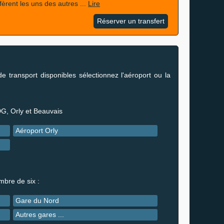
fèrent les uns des autres ...
Lire
Réserver un transfert
de transport disponibles sélectionnez l'aéroport ou la
DG, Orly et Beauvais
Aéroport Orly
mbre de six :
Gare du Nord
Autres gares ...