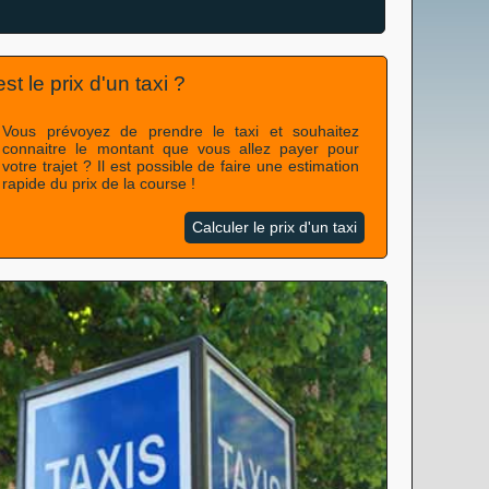
st le prix d'un taxi ?
Vous prévoyez de prendre le taxi et souhaitez
connaitre le montant que vous allez payer pour
votre trajet ? Il est possible de faire une estimation
rapide du prix de la course !
Calculer le prix d'un taxi