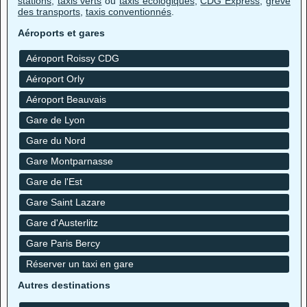
stations
,
taxis verts
ou
taxis écologiques
,
CDG Express
,
grève
des transports
,
taxis conventionnés
.
Aéroports et gares
Aéroport Roissy CDG
Aéroport Orly
Aéroport Beauvais
Gare de Lyon
Gare du Nord
Gare Montparnasse
Gare de l'Est
Gare Saint Lazare
Gare d'Austerlitz
Gare Paris Bercy
Réserver un taxi en gare
Autres destinations