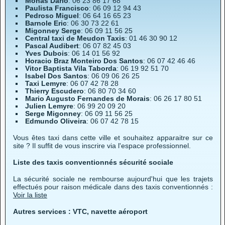
Monas Dario
: 06 23 86 17 68
Paulista Francisco
: 06 09 12 94 43
Pedroso Miguel
: 06 64 16 65 23
Barnole Eric
: 06 30 73 22 61
Migonney Serge
: 06 09 11 56 25
Central taxi de Meudon Taxis
: 01 46 30 90 12
Pascal Audibert
: 06 07 82 45 03
Yves Dubois
: 06 14 01 56 92
Horacio Braz Monteiro Dos Santos
: 06 07 42 46 46
Vitor Baptista Vila Taborda
: 06 19 92 51 70
Isabel Dos Santos
: 06 09 06 26 25
Taxi Lemyre
: 06 07 42 78 28
Thierry Escudero
: 06 80 70 34 60
Mario Augusto Fernandes de Morais
: 06 26 17 80 51
Julien Lemyre
: 06 99 20 09 20
Serge Migonney
: 06 09 11 56 25
Edmundo Oliveira
: 06 07 42 78 15
Vous êtes taxi dans cette ville et souhaitez apparaitre sur ce
site ? Il suffit de vous inscrire via l'espace professionnel.
Liste des taxis conventionnés sécurité sociale
La sécurité sociale ne rembourse aujourd'hui que les trajets
effectués pour raison médicale dans des taxis conventionnés :
Voir la liste
Autres services : VTC, navette aéroport