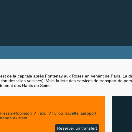
est de la capitale après Fontenay aux Roses en venant de Paris. La des
ion des villes voisines). Voici la liste des services de transport de pe
artement des Hauts de Seine.
Plessis-Robinson ? Taxi, VTC ou navette aéroport,
emande existent.
Réserver un transfert