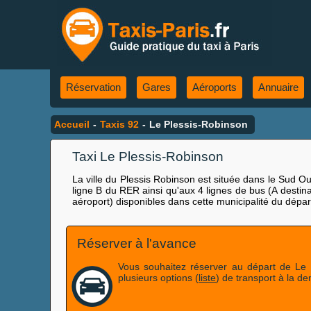
Réservation
Gares
Aéroports
Annuaire
Accueil
-
Taxis 92
-
Le Plessis-Robinson
Taxi Le Plessis-Robinson
La ville du Plessis Robinson est située dans le Sud Ou
ligne B du RER ainsi qu'aux 4 lignes de bus (A destinat
aéroport) disponibles dans cette municipalité du dép
Réserver à l'avance
Vous souhaitez réserver au départ de Le 
plusieurs options (
liste
) de transport à la d