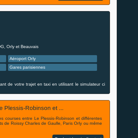
DG, Orly et Beauvais
Aéroport Orly
Gares parisiennes
de votre trajet en taxi en utilisant le simulateur ci
Le Plessis-Robinson et ...
des courses entre Le Plessis-Robinson et différentes
rts de Roissy Charles de Gaulle, Paris Orly ou même