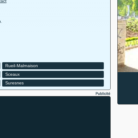
tact
n.
Rueil-Malmaison
Sceaux
Suresnes