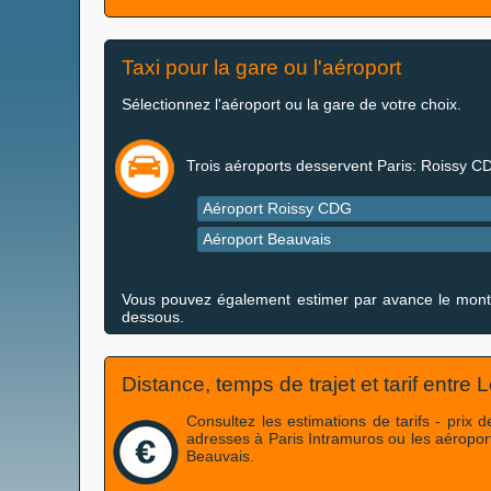
Taxi pour la gare ou l'aéroport
Sélectionnez l'aéroport ou la gare de votre choix.
Trois aéroports desservent Paris: Roissy C
Aéroport Roissy CDG
Aéroport Beauvais
Vous pouvez également estimer par avance le montant 
dessous.
Distance, temps de trajet et tarif entre 
Consultez les estimations de tarifs - prix 
adresses à Paris Intramuros ou les aéropo
Beauvais.