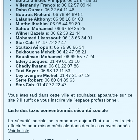
Barata Simoes Philippe
: 06 01 84 56 31
Villemandy François
: 06 62 57 09 44
Dabo Oumar
: 06 22 64 11 48
Boutros Richard
: 06 78 94 89 81
Lalanne Althony
: 06 98 18 04 03
Minthe Ibrahim
: 06 98 44 59 80
Sahoui Mohamed
: 06 67 59 25 25
Wilner Bazelais
: 06 62 39 21 44
Mohamed Lkassaoui
: 06 13 66 34 91
Star Cab
: 01 47 72 22 47
Startaxi Aéroport
: 06 75 96 66 34
Bekkouche Mehdi
: 06 42 47 98 21
Bouslimani Mohamed
: 06 99 55 77 24
Edery Jacques
: 01 49 01 21 10
Chadly Ihsane
: 06 61 22 07 86
Taxi Boyer
: 06 98 12 11 53
Leylavergne Michel
: 01 47 21 57 19
Serre Robert
: 06 80 84 89 63
Star-Cab
: 01 47 72 22 47
Vous êtes taxi dans cette ville et souhaitez apparaitre sur ce
site ? Il suffit de vous inscrire via l'espace professionnel.
Liste des taxis conventionnés sécurité sociale
La sécurité sociale ne rembourse aujourd'hui que les trajets
effectués pour raison médicale dans des taxis conventionnés :
Voir la liste