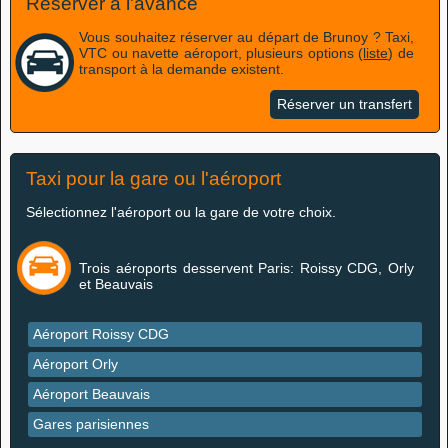
Réserver à l'avance
Vous souhaitez réserver au départ de Brunoy ? Taxi,
VTC ou navette aéroport, plusieurs options (
liste
) de
transport à la demande existent.
Réserver un transfert
Taxi pour la gare ou l'aéroport
Sélectionnez l'aéroport ou la gare de votre choix.
Trois aéroports desservent Paris: Roissy CDG, Orly
et Beauvais
Aéroport Roissy CDG
Aéroport Orly
Aéroport Beauvais
Gares parisiennes