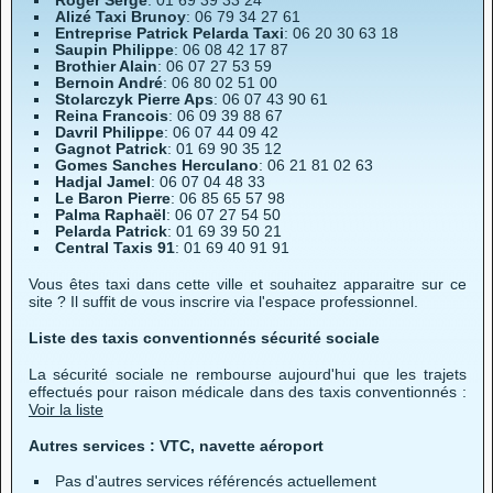
Roger Serge
: 01 69 39 33 24
Alizé Taxi Brunoy
: 06 79 34 27 61
Entreprise Patrick Pelarda Taxi
: 06 20 30 63 18
Saupin Philippe
: 06 08 42 17 87
Brothier Alain
: 06 07 27 53 59
Bernoin André
: 06 80 02 51 00
Stolarczyk Pierre Aps
: 06 07 43 90 61
Reina Francois
: 06 09 39 88 67
Davril Philippe
: 06 07 44 09 42
Gagnot Patrick
: 01 69 90 35 12
Gomes Sanches Herculano
: 06 21 81 02 63
Hadjal Jamel
: 06 07 04 48 33
Le Baron Pierre
: 06 85 65 57 98
Palma Raphaël
: 06 07 27 54 50
Pelarda Patrick
: 01 69 39 50 21
Central Taxis 91
: 01 69 40 91 91
Vous êtes taxi dans cette ville et souhaitez apparaitre sur ce
site ? Il suffit de vous inscrire via l'espace professionnel.
Liste des taxis conventionnés sécurité sociale
La sécurité sociale ne rembourse aujourd'hui que les trajets
effectués pour raison médicale dans des taxis conventionnés :
Voir la liste
Autres services : VTC, navette aéroport
Pas d'autres services référencés actuellement