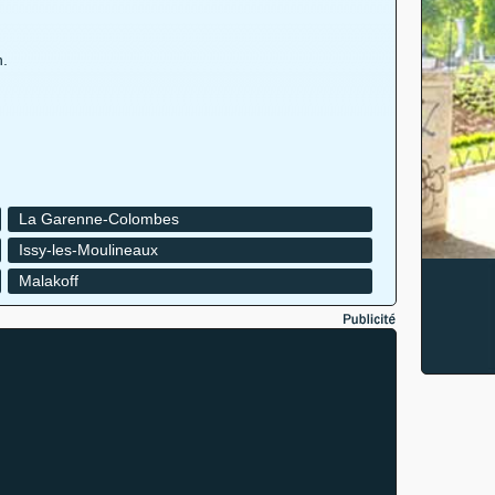
n.
La Garenne-Colombes
Issy-les-Moulineaux
Malakoff