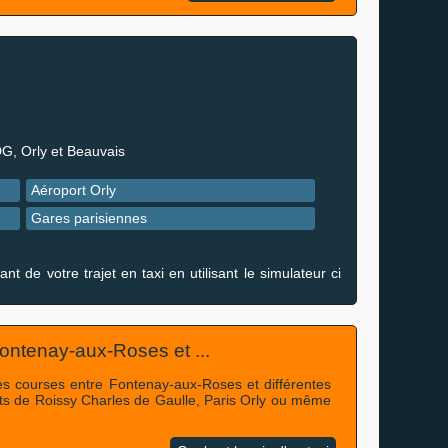
DG, Orly et Beauvais
Aéroport Orly
Gares parisiennes
de votre trajet en taxi en utilisant le simulateur ci
 Fontenay-aux-Roses et ...
 des courses entre Fontenay-aux-Roses et différentes
rts de Roissy Charles de Gaulle, Paris Orly ou même