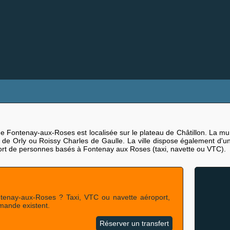
de Fontenay-aux-Roses est localisée sur le plateau de Châtillon. La mun
ts de Orly ou Roissy Charles de Gaulle. La ville dispose également d
nsport de personnes basés à Fontenay aux Roses (taxi, navette ou VTC).
tenay-aux-Roses ? Taxi, VTC ou navette aéroport,
emande existent.
Réserver un transfert