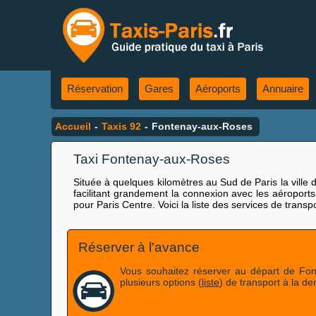
Réservation
Gares
Aéroports
Annuaire
Accueil
-
Taxis 92
-
Fontenay-aux-Roses
Taxi Fontenay-aux-Roses
Située à quelques kilomètres au Sud de Paris la ville 
facilitant grandement la connexion avec les aéropor
pour Paris Centre. Voici la liste des services de tra
Réserver à l'avance
Vous souhaitez réserver au départ de Fon
plusieurs options (
liste
) de transport à la d