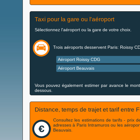
Taxi pour la gare ou l'aéroport
Sélectionnez l'aéroport ou la gare de votre choix.
Trois aéroports desservent Paris: Roissy C
Aéroport Roissy CDG
Aéroport Beauvais
Vous pouvez également estimer par avance le montant 
dessous.
Distance, temps de trajet et tarif entre
Consultez les estimations de tarifs - prix
adresses à Paris Intramuros ou les aéropo
Beauvais.