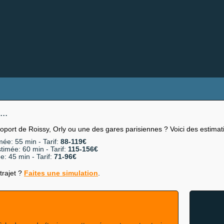
..
oport de Roissy, Orly ou une des gares parisiennes ? Voici des estimati
ée: 55 min - Tarif:
88-119€
timée: 60 min - Tarif:
115-156€
: 45 min - Tarif:
71-96€
trajet ?
Faites une simulation
.