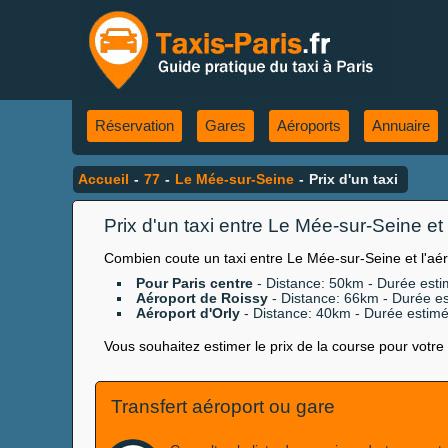
Réservation
Gares
Aéroports
Annuaire
Accueil
-
77
-
Le Mée-sur-Seine
-
Prix d'un taxi
Prix d'un taxi entre Le Mée-sur-Seine et .
Combien coute un taxi entre Le Mée-sur-Seine et l'aér
Pour Paris centre
- Distance: 50km - Durée estim
Aéroport de Roissy
- Distance: 66km - Durée es
Aéroport d'Orly
- Distance: 40km - Durée estimée
Vous souhaitez estimer le prix de la course pour votre 
Transfert aéroport ou gare