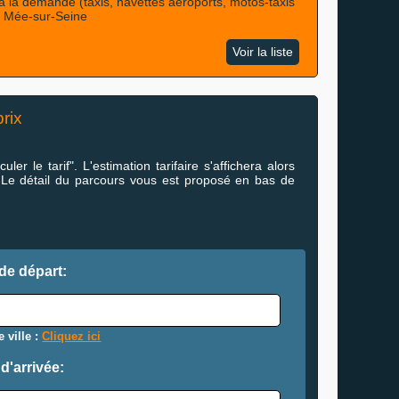
 à la demande (taxis, navettes aéroports, motos-taxis
Le Mée-sur-Seine
Voir la liste
rix
ler le tarif". L'estimation tarifaire s'affichera alors
 Le détail du parcours vous est proposé en bas de
de départ:
 ville :
Cliquez ici
d'arrivée: