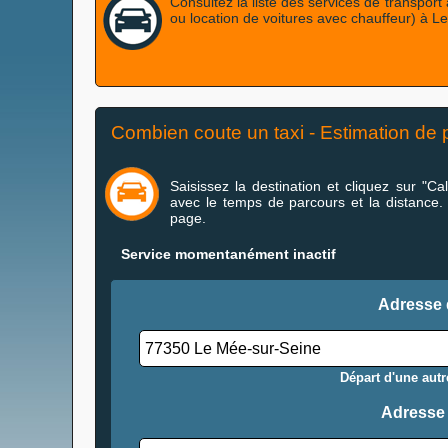
Consultez la liste des services de transport
ou location de voitures avec chauffeur) à 
Combien coute un taxi - Estimation de p
Saisissez la destination et cliquez sur "Calcu
avec le temps de parcours et la distance.
page.
Service momentanément inactif
Adresse 
Départ d'une autre
Adresse 