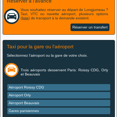
Réserver à l'avance
Vous souhaitez réserver au départ de Longjumeau ?
Taxi, VTC ou navette aéroport, plusieurs options
(
liste
) de transport à la demande existent.
Réserver un transfert
Taxi pour la gare ou l'aéroport
Sélectionnez l'aéroport ou la gare de votre choix.
Trois aéroports desservent Paris: Roissy CDG, Orly
et Beauvais
Aéroport Roissy CDG
Aéroport Orly
Aéroport Beauvais
Gares parisiennes