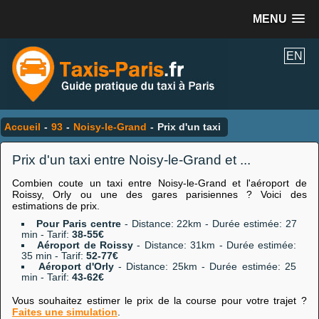
MENU
EN
Accueil
-
93
-
Noisy-le-Grand
-
Prix d'un taxi
Prix d'un taxi entre Noisy-le-Grand et ...
Combien coute un taxi entre Noisy-le-Grand et l'aéroport de
Roissy, Orly ou une des gares parisiennes ? Voici des
estimations de prix.
Pour Paris centre
- Distance: 22km - Durée estimée: 27
min - Tarif:
38-55€
Aéroport de Roissy
- Distance: 31km - Durée estimée:
35 min - Tarif:
52-77€
Aéroport d'Orly
- Distance: 25km - Durée estimée: 25
min - Tarif:
43-62€
Vous souhaitez estimer le prix de la course pour votre trajet ?
Faites une simulation
.