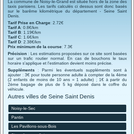
La commune de Noisy-le-Grand est située hors de la zone des
taxis parisiens. Les tarifs calculés ci dessus sont donc basés
sur le barême kilométrique du département - Seine Saint
Denis.
Tarif Prise en Charge
: 2.72€
Tarif A
: 0.8€/km
Tarif B
: 1.19€/km
Tarif C
: 1.6€/km
Tarif D
: 2.38€/km
Prix minimum de la course
: 7.3€
Précision
: Les estimations proposées sur ce site sont basées
sur un trafic routier normal. En cas de bouchons le taux
horaire s'applique et l'estimation devient moins précise.
Suppléments
: Parmi les éventuels suppléments sont à
ajouter : 3€ pour toute personne adulte à compter de la 4ème
(2 enfants de moins de 10 ans = 1 adulte) ; 1€ à partir du
2ème bagage de plus de 5 kg déposé dans le coffre du
véhicule.
Autres villes de Seine Saint Denis
Noisy-le-Sec
Pantin
Les Pavillons-sous-Bois