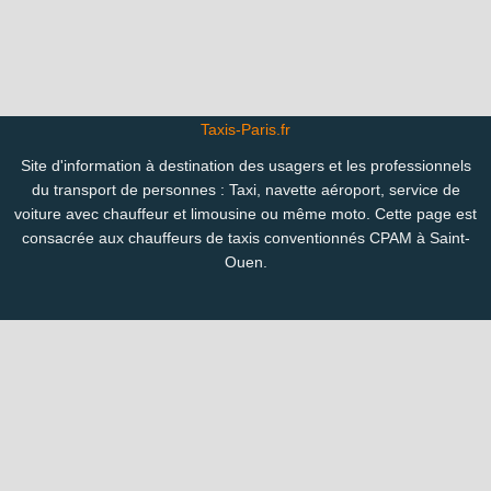
Taxis-Paris.fr
Site d'information à destination des usagers et les professionnels
du transport de personnes : Taxi, navette aéroport, service de
voiture avec chauffeur et limousine ou même moto. Cette page est
consacrée aux chauffeurs de taxis conventionnés CPAM à Saint-
Ouen.
Copyright 2007-2024 © Taxis-Paris.fr |
Mentions légales
-
Confidentialité
Vous êtes perdu(e) ? Consultez le plan des pages du site :
Taxi ville