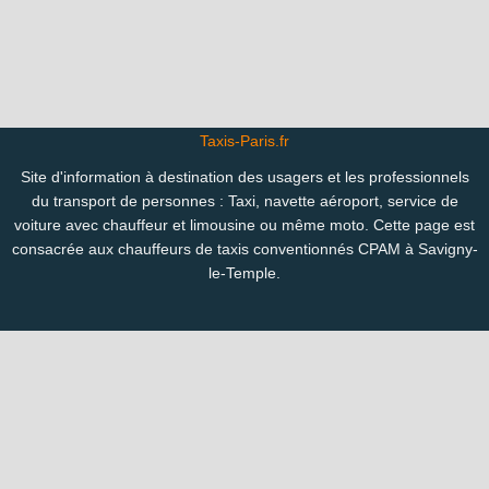
Taxis-Paris.fr
Site d'information à destination des usagers et les professionnels
du transport de personnes : Taxi, navette aéroport, service de
voiture avec chauffeur et limousine ou même moto. Cette page est
consacrée aux chauffeurs de taxis conventionnés CPAM à Savigny-
le-Temple.
Copyright 2007-2024 © Taxis-Paris.fr |
Mentions légales
-
Confidentialité
Vous êtes perdu(e) ? Consultez le plan des pages du site :
Taxi ville