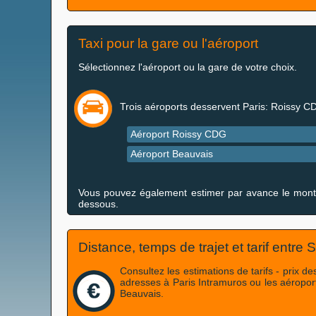
Taxi pour la gare ou l'aéroport
Sélectionnez l'aéroport ou la gare de votre choix.
Trois aéroports desservent Paris: Roissy C
Aéroport Roissy CDG
Aéroport Beauvais
Vous pouvez également estimer par avance le montant 
dessous.
Distance, temps de trajet et tarif entre
Consultez les estimations de tarifs - prix 
adresses à Paris Intramuros ou les aéropo
Beauvais.