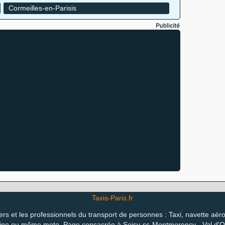
Cormeilles-en-Parisis
Taxis-Paris.fr
ers et les professionnels du transport de personnes : Taxi, navette aéro
ine ou même moto. Page consacrée à Soisy-ss-Montmorency - Val d'O