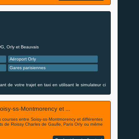
DG, Orly et Beauvais
Aéroport Orly
Gares parisiennes
de votre trajet en taxi en utilisant le simulateur ci
 Soisy-ss-Montmorency et ...
des courses entre Soisy-ss-Montmorency et différentes
rts de Roissy Charles de Gaulle, Paris Orly ou même