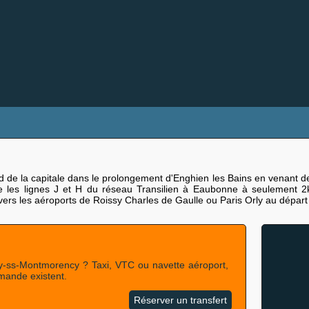
 de la capitale dans le prolongement d'Enghien les Bains en venant de
e les lignes J et H du réseau Transilien à Eaubonne à seulement 2
rt vers les aéroports de Roissy Charles de Gaulle ou Paris Orly au dép
y-ss-Montmorency ? Taxi, VTC ou navette aéroport,
emande existent.
Réserver un transfert