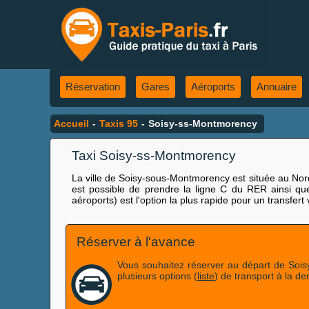
Réservation
Gares
Aéroports
Annuaire
Accueil
-
Taxis 95
-
Soisy-ss-Montmorency
Taxi Soisy-ss-Montmorency
La ville de Soisy-sous-Montmorency est située au Nord
est possible de prendre la ligne C du RER ainsi qu
aéroports) est l'option la plus rapide pour un transfe
Réserver à l'avance
Vous souhaitez réserver au départ de Sois
plusieurs options (
liste
) de transport à la d