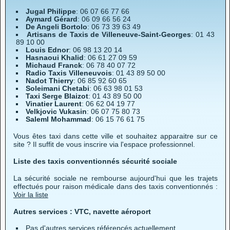
Jugal Philippe
: 06 07 66 77 66
Aymard Gérard
: 06 09 66 56 24
De Angeli Bortolo
: 06 73 39 63 49
Artisans de Taxis de Villeneuve-Saint-Georges
: 01 43
89 10 00
Louis Ednor
: 06 98 13 20 14
Hasnaoui Khalid
: 06 61 27 09 59
Michaud Franck
: 06 78 40 07 72
Radio Taxis Villeneuvois
: 01 43 89 50 00
Nadot Thierry
: 06 85 92 60 65
Soleimani Chetabi
: 06 63 98 01 53
Taxi Serge Blaizot
: 01 43 89 50 00
Vinatier Laurent
: 06 62 04 19 77
Velkjovic Vukasin
: 06 07 75 80 73
SalemI Mohammad
: 06 15 76 61 75
Vous êtes taxi dans cette ville et souhaitez apparaitre sur ce
site ? Il suffit de vous inscrire via l'espace professionnel.
Liste des taxis conventionnés sécurité sociale
La sécurité sociale ne rembourse aujourd'hui que les trajets
effectués pour raison médicale dans des taxis conventionnés :
Voir la liste
Autres services : VTC, navette aéroport
Pas d'autres services référencés actuellement