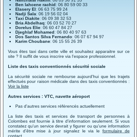
Naitchalal Hakim
: 06 09 36 91 35
Ben lahcene rachid
: 06 80 59 00 33
Elasery El
: 06 63 75 99 24
Nadji Sala
: 06 19 56 02 04
Taxi Diakite
: 06 09 38 32 53
Bria Abdelhaq
: 06 03 52 70 27
Dorelus Elie
: 06 60 47 84 27
Djeghlaf Mohamed
: 06 80 40 97 63
Dos Santos Silva Fernando
: 06 07 67 94 97
Karim Choubane
: 06 15 55 26 39
Vous êtes taxi dans cette ville et souhaitez apparaitre sur ce
site ? Il suffit de vous inscrire via l'espace professionnel.
Liste des taxis conventionnés sécurité sociale
La sécurité sociale ne rembourse aujourd'hui que les trajets
effectués pour raison médicale dans des taxis conventionnés :
Voir la liste
Autres services : VTC, navette aéroport
Pas d'autres services référencés actuellement
La liste des taxis et services de transport de personnes à
Colombes est fournie à titre d'information seulement. Si vous
constatez qu'un service devrait y figurer ou qu'une information
mérite d'être mise à jour signalez le via le
formulaire de
contact