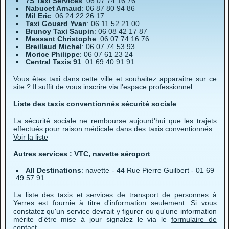
7S Taxi Services
: 06 07 74 16 76
Nabucet Arnaud
: 06 87 80 94 86
Mil Eric
: 06 24 22 26 17
Taxi Gouard Yvan
: 06 11 52 21 00
Brunoy Taxi Saupin
: 06 08 42 17 87
Messant Christophe
: 06 07 74 16 76
Breillaud Michel
: 06 07 74 53 93
Morice Philippe
: 06 07 61 23 24
Central Taxis 91
: 01 69 40 91 91
Vous êtes taxi dans cette ville et souhaitez apparaitre sur ce
site ? Il suffit de vous inscrire via l'espace professionnel.
Liste des taxis conventionnés sécurité sociale
La sécurité sociale ne rembourse aujourd'hui que les trajets
effectués pour raison médicale dans des taxis conventionnés :
Voir la liste
Autres services : VTC, navette aéroport
All Destinations
: navette - 44 Rue Pierre Guilbert - 01 69
49 57 91
La liste des taxis et services de transport de personnes à
Yerres est fournie à titre d'information seulement. Si vous
constatez qu'un service devrait y figurer ou qu'une information
mérite d'être mise à jour signalez le via le
formulaire de
contact