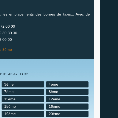
nt les emplacements des bornes de taxis... Avec de
 72 00 00
45 30 30 30
8 00 00
is 3ème
el: 01 43 47 03 32
3ème
4ème
7ème
8ème
11ème
12ème
15ème
16ème
19ème
20ème