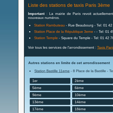
Liste des stations de taxis Paris 3ème
Important
: La mairie de Paris revoit actuelleme
nouveaux numéros.
Station Rambuteau
- Rue Beaubourg - Tel: 01 42
Station Place de la République 3eme
- - Tel: 01 
Station Temple
- Square du Temple - Tel: 01 42 7
Voir tous les services de l'arrondissement :
Taxis Par
Autres stations en limite de cet arrondissement
Station Bastille 11eme
- 8 Place de la Bastille - T
1er
2ème
5ème
6ème
9ème
10ème
13ème
14ème
17ème
18ème