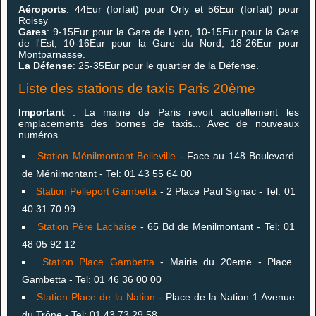
Aéroports
: 44Eur (forfait) pour Orly et 56Eur (forfait) pour
Roissy
Gares
: 9-15Eur pour la Gare de Lyon, 10-15Eur pour la Gare
de l'Est, 10-16Eur pour la Gare du Nord, 18-26Eur pour
Montparnasse.
La Défense
: 25-35Eur pour le quartier de la Défense.
Liste des stations de taxis Paris 20ème
Important
: La mairie de Paris revoit actuellement les
emplacements des bornes de taxis... Avec de nouveaux
numéros.
Station Ménilmontant Belleville
- Face au 148 Boulevard
de Ménilmontant - Tel: 01 43 55 64 00
Station Pelleport Gambetta
- 2 Place Paul Signac - Tel: 01
40 31 70 99
Station Père Lachaise
- 65 Bd de Menilmontant - Tel: 01
48 05 92 12
Station Place Gambetta
- Mairie du 20eme - Place
Gambetta - Tel: 01 46 36 00 00
Station Place de la Nation
- Place de la Nation 1 Avenue
du Trône - Tel: 01 43 73 29 58