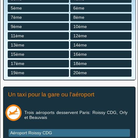
5ème
6ème
7ème
8ème
9ème
10ème
11ème
12ème
13ème
14ème
15ème
16ème
17ème
18ème
19ème
20ème
Un taxi pour la gare ou l'aéroport
Trois aéroports desservent Paris: Roissy CDG, Orly
et Beauvais
Aéroport Roissy CDG