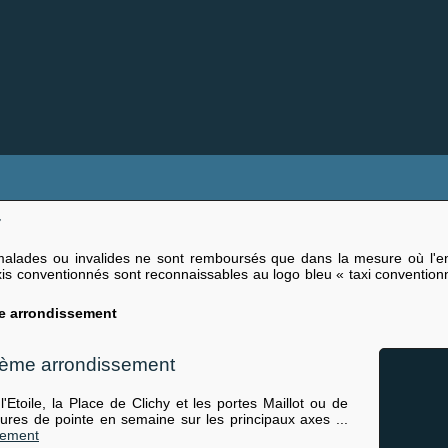
7
malades ou invalides ne sont remboursés que dans la mesure où l'ent
s conventionnés sont reconnaissables au logo bleu « taxi conventionn
e arrondissement
17ème arrondissement
Etoile, la Place de Clichy et les portes Maillot ou de
heures de pointe en semaine sur les principaux axes ...
sement