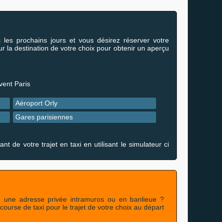
 les prochains jours et vous désirez réserver votre
ur la destination de votre choix pour obtenir un aperçu
vent Paris
Aéroport Orly
Gares parisiennes
de votre trajet en taxi en utilisant le simulateur ci
 une adresse privée intramuros ou en banlieue ?
ourse de taxi pour le trajet de votre choix au départ