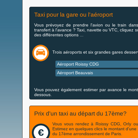
Taxi pour la gare ou l'aéroport
Vous prévoyez de prendre l'avion ou le train dans
transfert à l'avance ? Taxi, navette ou VTC, cliquez s
des différentes options ...
Trois aéroports et six grandes gares desser
Aéroport Roissy CDG
Aéroport Beauvais
Vous pouvez également estimer par avance le montant 
dessous.
Prix d'un taxi au départ du 17ème?
Vous vous rendez à Roissy CDG, Orly ou
Estimez en quelques clics le montant d'une c
du 17ème arrondissement de Paris.