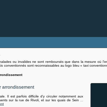
1
malades ou invalides ne sont remboursés que dans la mesure où l'ent
s conventionnés sont reconnaissables au logo bleu « taxi conventionn
rrondissement
er arrondissement
e. Il est parfois difficile d'y circuler notamment aux
ents sur la rue de Rivoli, et sur les quais de Sein ...
ent