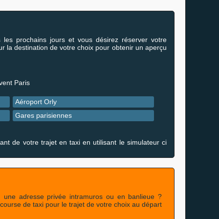
 les prochains jours et vous désirez réserver votre
ur la destination de votre choix pour obtenir un aperçu
vent Paris
Aéroport Orly
Gares parisiennes
de votre trajet en taxi en utilisant le simulateur ci
 une adresse privée intramuros ou en banlieue ?
ourse de taxi pour le trajet de votre choix au départ