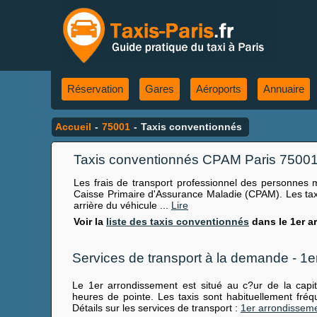
Réservation
Gares
Aéroports
Annuaire
Accueil
-
75001
-
Taxis conventionnés
Taxis conventionnés CPAM Paris 7500
Les frais de transport professionnel des personnes 
Caisse Primaire d'Assurance Maladie (CPAM). Les taxi
arrière du véhicule ...
Lire
Voir la
liste des taxis conventionnés
dans le 1er a
Services de transport à la demande - 1
Le 1er arrondissement est situé au c?ur de la capital
heures de pointe. Les taxis sont habituellement fréqu
Détails sur les services de transport :
1er arrondissem