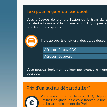
Taxi pour la gare ou l'aéroport
Vous prévoyez de prendre l'avion ou le train dans
transfert à l'avance ? Taxi, navette ou VTC, cliquez s
des différentes options ...
Trois aéroports et six grandes gares desser
Aéroport Roissy CDG
Aéroport Beauvais
Vous pouvez également estimer par avance le montant 
dessous.
Prix d'un taxi au départ du 1er?
Vous vous rendez à Roissy CDG, Orly ou
Estimez en quelques clics le montant d'une c
du 1er arrondissement de Paris.